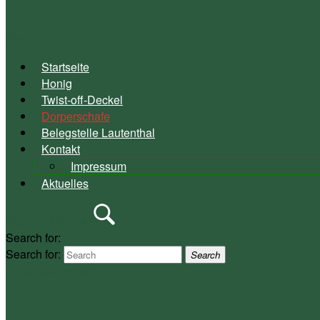
Menu
Menu
Startseite
Honig
Twist-off-Deckel
Dorperschafe
Belegstelle Lautenthal
Kontakt
Impressum
Aktuelles
Open search bar
Search for:
Search for:
Search
Close search bar